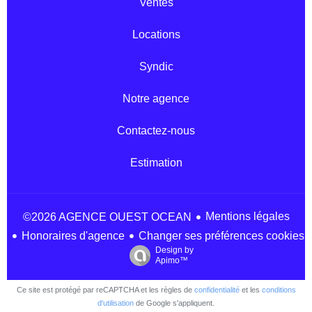
Ventes
Locations
Syndic
Notre agence
Contactez-nous
Estimation
Mentions légales
©2026 AGENCE OUEST OCEAN
Honoraires d'agence
Changer ses préférences cookies
Design by
Apimo™
Ce site est protégé par reCAPTCHA et les règles de
confidentialité
et les
conditions
d'utilisation
de Google s'appliquent.