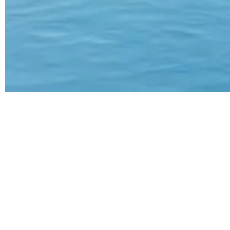
Catégorie
Types
N