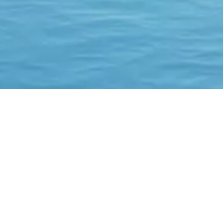
Ville
Pièces
otre sélection de bie