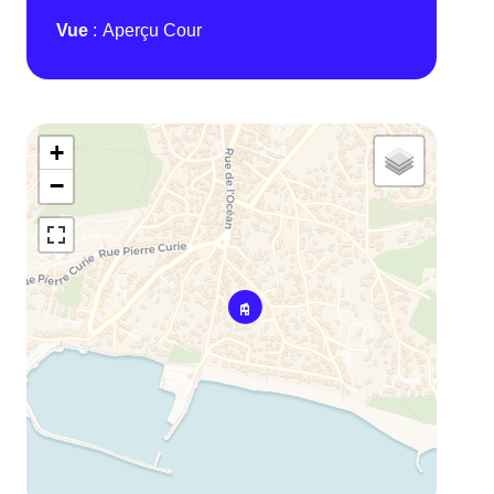
Vue
Aperçu Cour
+
−