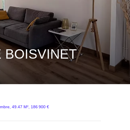
 BOISVINET
ambre, 49.47 M², 186 900 €