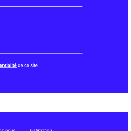
ntialité
de ce site
ez-nous
Estimation