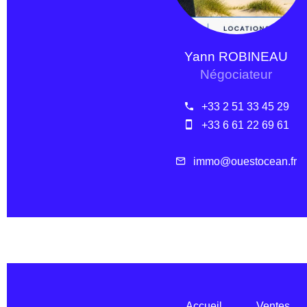
Yann ROBINEAU
Négociateur
+33 2 51 33 45 29
+33 6 61 22 69 61
immo@ouestocean.fr
Accueil
Ventes